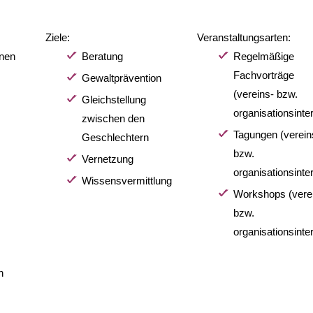
Ziele:
Veranstaltungsarten:
nnen
Beratung
Regelmäßige
Fachvorträge
Gewaltprävention
(vereins- bzw.
Gleichstellung
organisationsinte
zwischen den
Tagungen (verein
Geschlechtern
bzw.
Vernetzung
organisationsinte
Wissensvermittlung
Workshops (vere
bzw.
organisationsinte
n