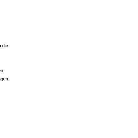
h die
en
ngen.