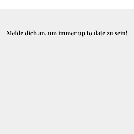
Melde dich an, um immer up to date zu sein!
Dein Name
Deine E-Mail Adresse
Mit dem Absenden dieses Formulars nimmst du unsere
Datenschutzerklärung zur Kenntnis.