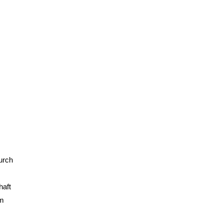
urch
haft
em