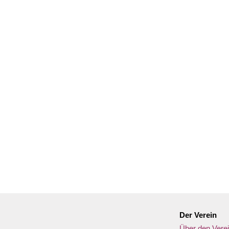
Gib deinen Standort ein.
Der Verein
Über den Vere